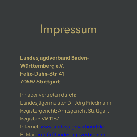
Zum
Inhalt
springen
Impressum
Landesjagdverband Baden-
Württemberg e.V.
Felix-Dahn-Str. 41
70597 Stuttgart
Inhaber vertreten durch:
Landesjägermeister Dr. Jörg Friedmann
Registergericht: Amtsgericht Stuttgart
Register: VR 1167
Internet:
www.landesjagdverband.de
E-Mail:
info(at)landesjagdverband.de