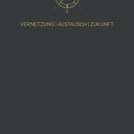
VERNETZUNG | AUSTAUSCH | ZUKUNFT
Eine Kampagne des
Landesjagdverbandes
Baden-Württemberg. e.V.
Instagram
Facebook
YouTube